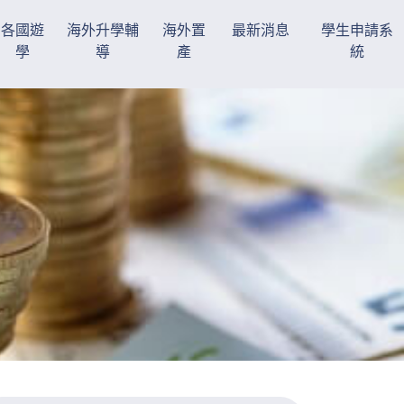
各國遊
海外升學輔
海外置
最新消息
學生申請系
學
導
產
統