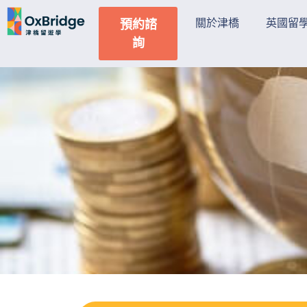
關於津橋
英國留
預約諮
詢