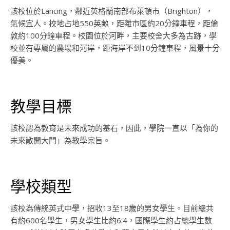
該校位於Lancing，鄰近英格蘭南部布萊頓市（Brighton），
氣候宜人。校地占地550英畝，距離市區約20分鐘車程，距倫
敦約100分鐘車程。校園位於河畔，主要校舍大多為古跡，學
校並有專屬的農場和河岸，距海岸不到10分鐘車程，風景十分
優美。
教學目標
該校認為教育是未來成功的基石，因此，學院一直以「為你的
未來敞開大門」為教學宗旨。
學校類型
該校為傳統英式中學，招收13至18歲的男女學生。目前總共
有約600名學生，男女學生比約6:4，國際學生約占總學生數