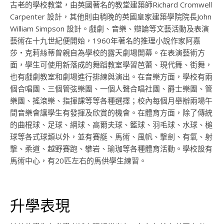
古老的學校教堂，由英國著名的教堂建築師Richard Cromwell
Carpenter 設計，其他則由稍晚的英國皇家建築學院院長John
William Simpson 設計。戲劇、音樂、辯論等文藝活動及表演
藝術在十九世紀便開始，1960年著名的推理小說作家阿嘉
莎‧克莉絲蒂曾親自為學校的露天劇場開幕。在表演藝術方
面，學生可使用新落成的舞蹈教室學習芭蕾、現代舞、街舞，
也有戲劇教室和劇場進行排練與演出。在音樂方面，學校有兩
個合唱團、三個管弦樂團、一個人聲合唱社團、爵士樂團、管
樂團、搖滾樂、指揮課等等各種選擇；校內每個月舉辦兩場午
間音樂會讓學生有發揮及欣賞的機會。在體育方面，除了傳統
的曲棍球、足球、網球、高爾夫球、籃球、羽毛球、水球、槌
球等各式球類以外，並有賽艇、馬術、風帆、擊劍、有氧、射
擊、柔道、越野賽跑、攀岩、瑜珈等各種體育活動。學校設有
馬術中心，有20匹左右的馬供學生練習。
升學表現