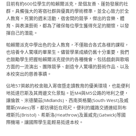
目前有約600位學生的帕賴爾派克，是個友善、蓬勃發展的社
群，具備強大的寄宿社群與優異的學術標準，並全心致力於全
人教育。充實的週末活動，宿舍間的競爭，傑出的音樂、體
育、與表演藝術，都為了確保每位學生獲得充足的關懷，以發
揮自己的潛能。
帕賴爾派克中學出色的全人教育，不僅融合各式各樣的課程，
也培養令人驚嘆的畢業生。儘管學業成績仍舊十分重要，我們
也鼓勵學生把握帕賴爾派克提供的各種機會，包括戲劇與歌唱
方面的一流演出、團隊競爭、創造令人驚嘆的藝術作品、以及
本校突出的慈善事蹟。
佔地57英畝的校舍融入寄宿暨走讀教育的優美環境，也能便利
地抵達巴斯及其周邊文化景點。近M4與M5公路的地利之便，
讓倫敦、米德蘭茲(Midlands)、西南英格蘭(South-West)及威
爾斯(Wales)等，都彷彿近在咫尺。便利的鐵路交通連結到布
裡斯托(Bristol)、希斯洛(Heathrow)及蓋威克(Gatwick)等國
際機場，讓國際學生能輕易抵達本校。