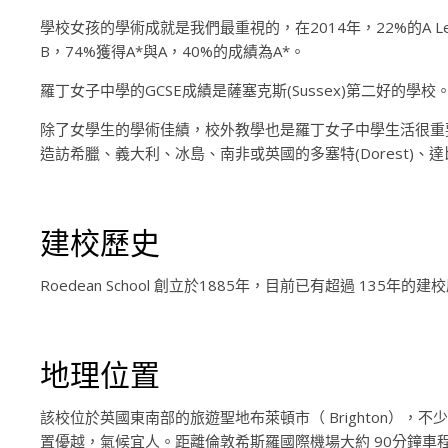
學校女孩的學術成就是我們最重視的，在2014年，22%的A L
B，74%獲得A*與A，40%的成績為A*。
羅丁女子中學的GCSE成績是薩塞克斯(Sussex)第二好
除了女學生的學術佳績，校外教學也是羅丁女子中學生活很重
造訪希臘、義大利、冰島、南非或英國的多塞特(Dorest)、達
建校歷史
Roedean School 創立於1885年，目前已有超過 135年的建
地理位置
該校位於英國東南部的旅遊聖地布萊頓市（ Brighton），不
置優越，氣候宜人。距離倫敦希斯羅國際機場大約 90分鐘車程。校