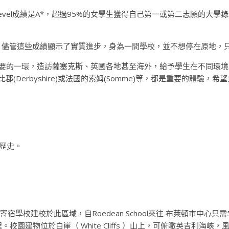
evel成績是A*，超過95%的女學生獲得自己第一或第二志願的大學錄
的學校。儘管這些成績顯示了實質進步，身為一間學校，並不想停在原地
要的一環，造訪薩塞克斯、英國各地甚至海外，給予學生在不同環境
比郡(Derbyshire)或法國的索姆(Somme)等，都是重要的體
校歷史。
少寄宿學校建校於此區域，自Roedean School來往 布萊頓市
園建物位於白崖（ White Cliffs ）山上，可俯瞰英吉利海峽，