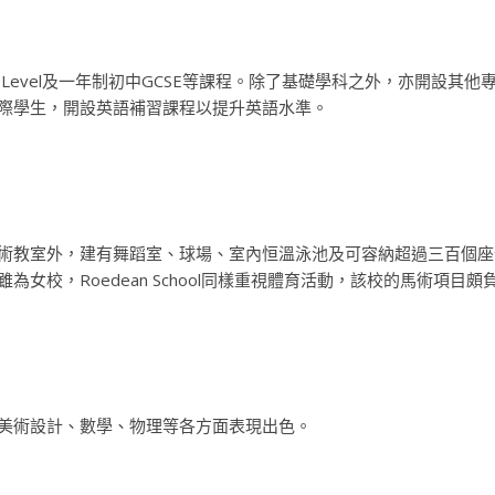
A-Level及一年制初中GCSE等課程。除了基礎學科之外，亦開設
際學生，開設英語補習課程以提升英語水準。
術教室外，建有舞蹈室、球場、室內恒溫泳池及可容納超過三百個座
女校，Roedean School同樣重視體育活動，該校的馬術項目
美術設計、數學、物理等各方面表現出色。