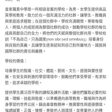
皇家羅素中學是一所相容並蓄的學校，為男、女學生提供高品
質學術教育。致力於在一個充滿活力的社群，讓學生、教職員
與家庭追求極致；在這個社群中，學校充滿關懷，尊敬每個
人，將個人的成就視為整個社群的成功。鼓勵學校社群的每位
成員貢獻自己的全力，將他們的天賦與整個社群共用。學校校
訓「不為自己，只為國家(non sibi sed omnibus)」培養身份
與自我的真義，且讓學生逐漸認知到自己對所屬地方、國族與
國際社群的責任與義務。
學校的價值：
培養學生的智識、社交、體能、藝術、文化、道德與靈性發
展，在安全與刺激的學習環境中，鼓勵他們享受學習、有求知
慾、追求卓越的學術。
提供學生廣泛而平衡的課程及課外活動，讓他們獲取必要的知
識、理解、技能與態度，以準備邁向高等教育、職場與作為終
身學習的世界公民。藉由基督教精神，推廣靈性與道德價值，
強調誠實、正值、慷慨、尊敬他人與環境，並尊重他人的種