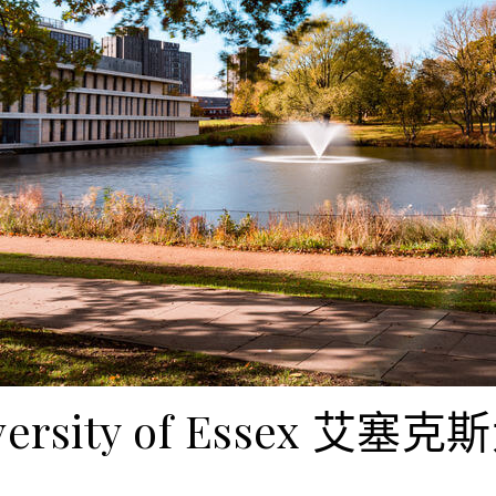
versity of Essex 艾塞