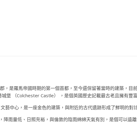
郡，是羅馬帝國時期的第一個首都，至今還保留著當時的建築，目
特城堡
（Colchester Castle）
，是個英國歷史記載最古老且擁有豐
e
文藝中心，是一座金色的建築，與附近的古代遺跡形成了鮮明的對
，降雨量低、日照充裕，與倫敦的陰雨綿綿天氣有別，是個可以遠離