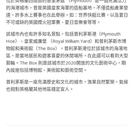
位於英格蘭西南部的普里茅茲 （Plymouth）是一個充滿活力
的海港城市，曾是英國皇家海軍的造船基地，不僅造船產業發
達，許多水上賽事也在此舉辦。如：世界快艇比賽，以及夏日
不可或缺的英國煙火冠軍賽、夏日音樂會等等。
該城市內也有許多知名景點，包括普利茅斯港（Plymouth
Hoe）、皇家威廉堡 （Royal William Yard）和普利茅斯市博
物館和美術館（The Box）。普利茅斯港位於該城市的海濱地
區，是當地居民和遊客喜愛的休閒場所，在此還可以看到大型
郵輪。The Box 則是該城市於2020開放的文化藝術中心，期
內設施包括博物館、美術館和藝術空間。
普利茅斯是一座充滿歷史和文化的城市，漁業自然繁榮，氣候
也相對英格蘭其他地區穩定宜人。