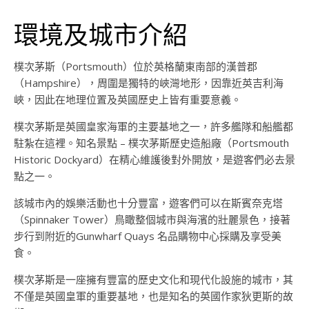
環境及城市介紹
樸次茅斯（Portsmouth）位於英格蘭東南部的漢普郡
（Hampshire），周圍是獨特的峽灣地形，因靠近英吉利海
峽，因此在地理位置及英國歷史上皆有重要意義。
樸次茅斯是英國皇家海軍的主要基地之一，許多艦隊和船艦都
駐紮在這裡。知名景點 – 樸次茅斯歷史造船廠（Portsmouth
Historic Dockyard）在精心維護後對外開放，是遊客們必去景
點之一。
該城市內的娛樂活動也十分豐富，遊客們可以在斯賓奈克塔
（Spinnaker Tower）鳥瞰整個城市與海濱的壯麗景色，接著
步行到附近的Gunwharf Quays 名品購物中心採購及享受美
食。
樸次茅斯是一座擁有豐富的歷史文化和現代化設施的城市，其
不僅是英國皇軍的重要基地，也是知名的英國作家狄更斯的故