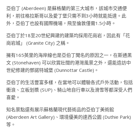
亞伯丁 (Aberdeen) 是蘇格蘭的第三大城市，該城市交通便
利，前往格拉斯哥以及愛丁堡只需不到3小時就能抵達。此
外，亞伯丁也設有國際機場，飛至倫敦僅需1.5小時。
亞伯丁於18至20世紀興建的建築均採用花崗岩，因此有「花
崗岩城」 (Granite City) 之稱。
擁有165英里的海岸線也是亞伯丁聞名的原因之一，在斯通黑
文 (Stonehaven) 可以欣賞壯闊的港灣風景之外，還能造訪中
世紀修建的鄧諾特城堡 (Dunnottar Castle)。
亞伯丁的生活豐富多樣，在當地可以體驗各式戶外活動，包括
衝浪、立板划槳 (SUP)、騎山地自行車以及滑雪等都深受人們
喜愛。
知名景點還有展示蘇格蘭現代藝術品的亞伯丁美術館
(Aberdeen Art Gallery)、環境優美的達西公園 (Duthie Park)
等。