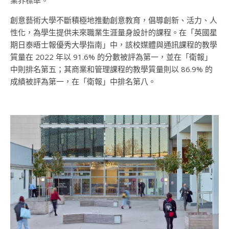
業界標準。
創意藝術大學不斷積極地推動創意教育，倡導創新、活力、人
性化，為學生提供未來職業生涯量身設計的課程。在
「英國星
期日泰晤士報優秀大學指南」中，
該校
媒體與通訊課程的教學
質量
在
2022
年
以
91.6%
的分數被評為第一，並在「衛報」
中則排名第五；其商業和管理課程的教學質量則以
86.9%
的
成績被評為第一，在「衛報」中排名第八。