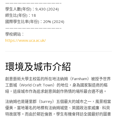
—————————————–
學生人數(年份)：
9,430 (2024)
師生比(年份)：
18
國際學生比率(年份)：
20% (2024)
—————————————–
學校網站：
https://www.uca.ac.uk/
環境及城市介紹
創意藝術大學主校區的所在地法納姆
（Farnham）
被授予世界
工藝城
（World Craft Town）
的地位，身為國家製造商的樞
紐，這座城市作為追求創意與創作熱情的場所最合適不過。
法納姆也是薩里郡
（Surrey）
五個最大的城市之一，風景相當
優美，當地著名的地標有法納姆城堡、英國政治家威廉 · 科貝
特故居等。而由於鄰近倫敦，學生有機會拜訪全國最好的圖書