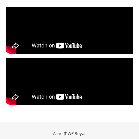
Ashe 由
WP Royal
.