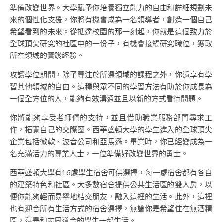
準備改變世界。大學賦予你培養獨立能力的自由和詳細規劃未
來的個性化支援，你將有機會成為一名領導者，創造一個自己
希望看到的未來。從抵達校園的那一刻起，你就是這個致力於
全球頂尖研究的社區中的一份子，有機會接觸研究職位，獲取
所在領域的實踐經驗。
攻讀學位期間，除了專注於所選領域的課程之外，你還享有學
習其他領域的自由。這種與眾不同的學習方法有助於你成長為
一個全方位的人，能夠有效溝通並且以新的方式看待問題。
你將能夠享受老師們的支持，並且借助職業服務部門尋求工
作，拓寬自己的交際圈。西華盛頓大學的學生進入的全球頂尖
企業包括微軟、波音公司和亞馬遜。畢業時，你已經變成為一
名充滿活力的專業人士，一位準備好改變世界的勇士。
西華盛頓大學有16處學生宿舍可供選擇，每一處宿舍都有各自
的建築特色和社區。大多數宿舍提供公共生活區的雙人房，以
便你能夠輕而易舉地結交朋友，融入這裡的生活。此外，這裡
也有迎合所有生活方式的宿舍選擇，無論你是希望住在無酒精
區，還是和志同道合的學生一起生活。