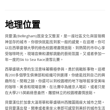
地理位置
貝靈漢(Bellingham)既安全又整潔，是一座社區文化與冒險精
神並存的城市，你很快就能找到家一般的感覺。在這裡，你可
以在西華盛頓大學的綠色校園裡盡情放鬆、到熱鬧的市中心享
受咖啡時光、現場音樂和濃郁跳動的藝術氛圍，又或者參加一
年一度的Ski to Sea Race滑雪比賽。
西華盛頓大學的生活意味著積極參與，勇於挑戰新事物。這裡
有200多個學生俱樂部和組織可供選擇，你總能找到自己的興
趣所在。閒暇之餘，你還可以到校園裡的地下咖啡館享受美味
的咖啡、美食和現場音樂、在比賽中為維京人喝彩，或者只是
在大學215英畝綠意盎然、雕塑林立的校園裡盡情放鬆。
貝靈漢位於加拿大溫哥華和華盛頓州西雅圖兩座大城市之間。
從貝靈漢出發，開車或者乘坐火車即可感受到美好的城市生活