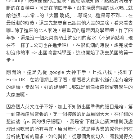
security，跌跌撞撞的走過來，說經驗跟知識，點點滴滴是不
斷的在累積中，可是在前四年半，跟生活最有關的薪水嗎.…就
給他很.…非常.…的「大器 晚成」…等粉久…還是等不到…… 在
最低潮的時後，還是先想想自己跟其他人差的是啥，看來看去
嘛…除了進來的比人家晚，最重要的還是因為學歷吧，作了四
年多，還是沒一個死菜鳥碩士進公司的薪水（不過這點嘛…現
在不一樣了…公司也在進步吧），在很低潮的時後，想完成當
初沒作的事 => 出國唸書補學歷，這也開始了我去英國的第一
步。
剛開始，還是先從 google 大神下手，七找八找，找到了
Hello UK。在這個網上看了看，想看看大家對代辦有沒有啥好
的建議，當然啦，好的建議咩…那就是到津橋這個留英學生的
大家庭囉。
因為個人英文底子不好，加上不知道出國準備的細目是啥，第
一到津橋還蠻緊張的，第一個接觸的是章顧問大大，在仔細的
懇談後（ps.真的很仔細喔），我是當 下就決定請津橋幫我處
理出國唸書的所有事宜，原因無他，就是種專業的感覺他們在
分析使用者的需求，如何幫忙，從那個角度切入，讓我覺得交