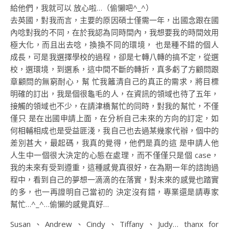
給他們，我就可以 放心啦…（偷懶吧^_^）
去英國，對我而言，主要的原因碩士僅需一年，出國念跟在國
內唸對我的不同，在於我認為同時間內，我想要我的時間效用
極大化，而且出去唸，換換不同的環境， 也是種不錯的個人
成長，可是我選擇學校的過程，卻是七轉八轉的搞不定，從選
校，選環境，到選系，這中間不斷的轉折，真多虧了方顧問跟
章顧問的無窮耐心，幫 忙我籬清自己的真正的需求，將目標
明確的訂出，我是個很龜毛的人，在資訊的領域也待了五年，
接觸的領域也不少，在請津橋幫忙的同時，對我的幫忙，不僅
僅只 是在出國申請上面，在分析自己未來的方向的訂定，如
何相輔相成也是受益匪淺，我自己也去過某幾家代辦，個中的
差別甚大，最起碼，我真的覺得，他們是真的這 是申請人他
人生中一個很大決定的心態在處理，而不僅僅只是個 case，
我的未來有受到遵重，這種感覺真很好，在為期一年的諮詢過
程中，看到自己的夢想一滴滴的在落實，對未來的感覺也踏實
的多，也一再證明自己當初的 決定沒有錯，專業還是請專家
幫忙…^_^…偷懶的感覺真好…
Susan、Andrew、Cindy、Tiffany、Judy… thanx for