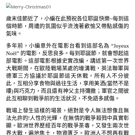
歲末佳節近了，小編在此預祝各位耶誕快樂~每到這
個時節，周遭的氛圍似乎流洩著歡愉又帶點感傷的
氣味。
多年前，小編意外在電影台看到這部名為 “Joyeux
Noël” 的電影，反思良多。每到耶誕節，就會想起這
部電影。這部電影根據史實改編，講述第一次世界
大戰期間，在歐陸戰場某處的壕溝戰，英法聯軍與
德軍三方協議於耶誕節這天休戰，所有人不分彼
此，互相分享食物與過往生活，享用美酒(當然不是
嘍)與巧克力，而且還有神父主持彌撒；軍官之間彼
此互相聊到戰爭前的生活狀況，不免語多感傷。
戰場上發生這樣的場景，絕對是令人無法想像且無
法允許的!人性的光輝，在無情的戰爭殺戮中真實彰
顯。歐洲世界歷經百年的戰爭荼毒，又發生兩次世
界大戰，遍地焦土，物資匱乏。歐洲人不想再有戰