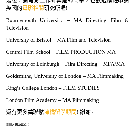
最後，對電影工作有興趣的同學，也歡迎踴躍申請
英國的
電影相關
研究所喔!
Bournemouth University – MA Directing Film &
Television
University of Bristol – MA Film and Television
Central Film School – FILM PRODUCTION MA
University of Edinburgh – Film Directing – MFA/MA
Goldsmiths, University of London – MA Filmmaking
King’s College London – FILM STUDIES
London Film Academy – MA Filmmaking
還有更多請聯繫
津橋留學顧問
! 謝謝~
※圖片來源出處：