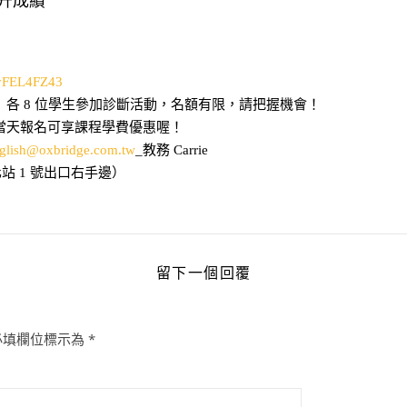
提升成績
dyFEL4FZ43
各 8 位學生參加診斷活動，名額有限，請把握機會！
當天報名可享課程學費優惠喔！
glish@oxbridge.com.tw
_教務 Carrie
化站 1 號出口右手邊）
留下一個回覆
必填欄位標示為
*