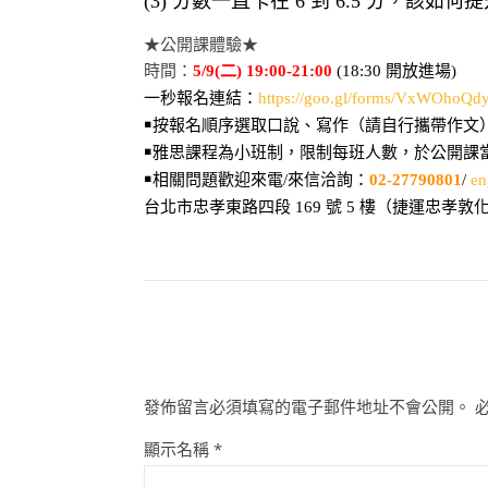
(3) 分數一直卡在 6 到 6.5 分，該如何
★公開課體驗★
時間：
5/9(二) 19:00-21:00
(18:30 開放進場)
一秒報名連結：
https://goo.gl/forms/VxWOhoQ
￭按報名順序選取口說、寫作（請自行攜帶作文）
￭雅思課程為小班制，限制每班人數，於公開課
￭相關問題歡迎來電/來信洽詢：
02-27790801
/
en
台北市忠孝東路四段 169 號 5 樓（捷運忠孝敦
發佈留言必須填寫的電子郵件地址不會公開。
顯示名稱
*