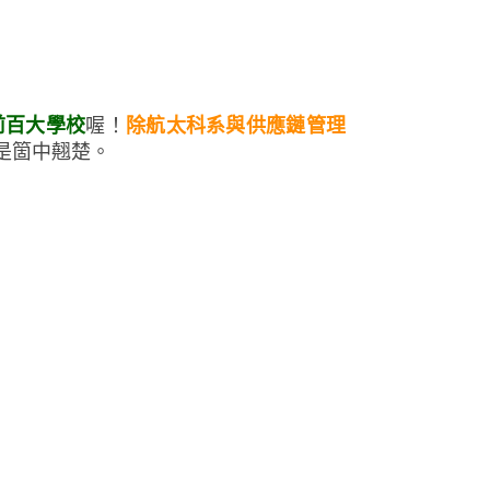
前百大學校
喔！
除航太科系與供應鏈管理
力更是箇中翹楚。