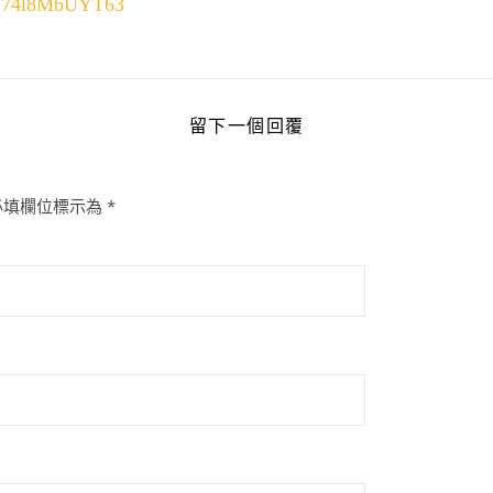
RDV74l8MbUYT63
留下一個回覆
必填欄位標示為
*