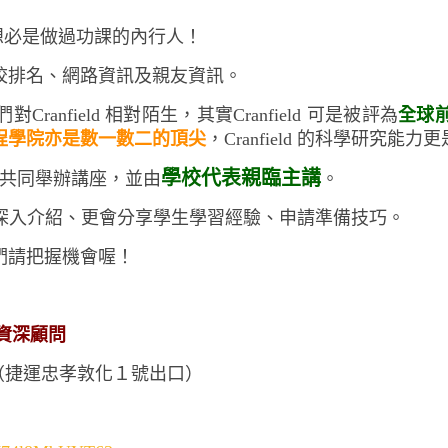
想必是做過功課的內行人！
校排名、網路資訊及親友資訊。
nfield 相對陌生，其實Cranfield 可是被評為
全球
程學院亦是數一數二的頂尖
，Cranfield 的科學研究能
學校代表親臨主講
津橋留學共同舉辦講座，並由
。
課程等深入介紹、更會分享學生學習經驗、申請準備技巧。
們請把握機會喔！
橋資深顧問
樓（捷運忠孝敦化１號出口）