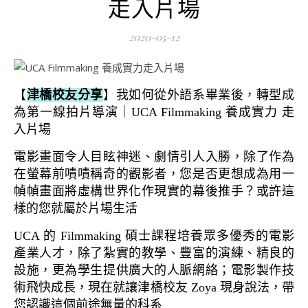
走入片場
2020-05-12
【
津橋校友分享
】我如何從外語系畢業後，轉型成
為第一線拍片導演｜UCA Filmmaking 養成實力 走
入片場
電影畫面令人目眩神迷、劇情引人入勝，除了作為
在螢幕前嘖嘖稱奇的觀影者，您是否更想成為用一
幀幀畫面將虛構世界化作現實的幕後推手？或許這
樣的您就屬於片場生活
UCA 的 Filmmaking 碩士課程培養眾多優秀的電影
產業人才，除了紮實的教學、豐富的演練、精良的
設施，更為學生提供廣大的人脈網絡；電影製作技
術飛快成長，現在就讓津橋校友 Zoya 現身說法，帶
您認識這個前途無量的科系