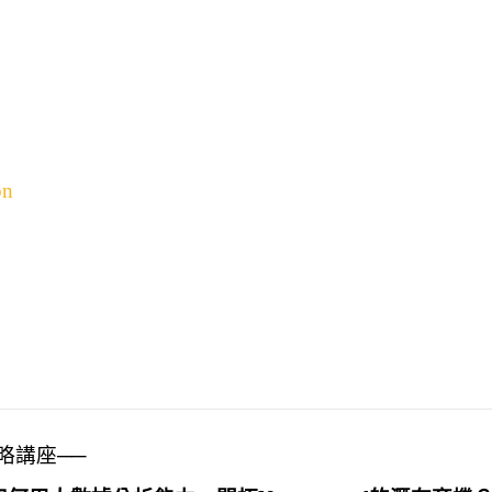
on
略講座──