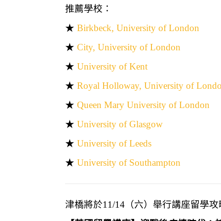
推薦學校：
★
Birkbeck, University of London
★
City, University of London
★
University of Kent
★
Royal Holloway, University of Lond
★
Queen Mary University of London
★
University of Glasgow
★
University of Leeds
★
University of Southampton
津橋將於11/14（六）舉行講座留學攻