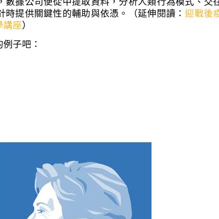
，數據公司便從中提取資料，分析人類行為模式、交
針時提供關鍵性的輔助與依憑。
（延伸閱讀：
迎戰後
學講座
）
的例子吧：