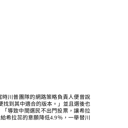
當時川普團隊的網路策略負責人便曾說
，以便找到其中適合的版本。」並且選後也
起：「導致中間選民不出門投票，讓希拉
給希拉蕊的意願降低4.9％，一舉替川