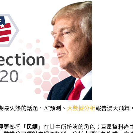
期最火熱的話題，AI預測、
大數據分析
報告漫天飛舞
經更熟悉「
民調
」在其中所扮演的角色；巨量資料產