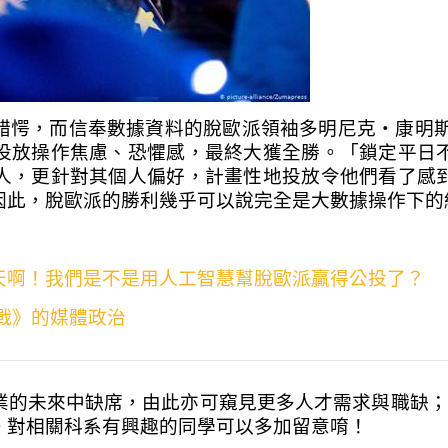
，而信奉數據資料的脫歐派領袖多明尼克・康明斯（Dom
投放操作焦慮、恐懼感，最終大獲全勝。「鎖定平日
人，更針對其個人偏好，計畫性地投放令他們看了感
因此，脫歐派的勝利幾乎可以說完全是大數據操作下的
天啊！我們是不是用人工智慧幫脫歐派贏得公投了？
戰》的媒體政治
業的未來中缺席，由此亦可窺見更多人才需求與職缺；
。對相關科系有興趣的同學可以多加留意唷！