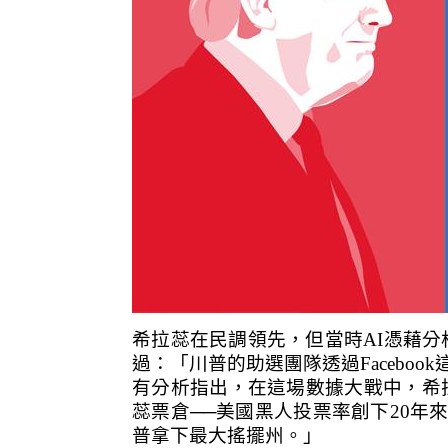
希拉蕊在民調領先，但當時AI憑藉
過：「川普的助選團隊透過Facebo
有分析指出，在這場數據大戰中，希拉
蕊票倉──美國黑人投票率創下20年
普拿下最大搖擺州。」