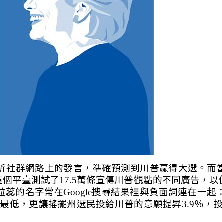
分析社群網路上的發言，準確預測到川普贏得大選。而
ok這個平臺測試了17.5萬條宣傳川普觀點的不同廣告
蕊的名字常在Google搜尋結果裡與負面詞連在一
來最低，更讓搖擺州選民投給川普的意願提昇3.9％，投