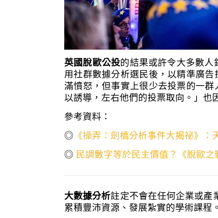
英國脫歐公投
的結果或許令大多數人錯愕
用社群數據分析選民後，以精準廣告
滿憤怒，但事實上很少去投票的一群
以誘導，左右他們的投票取向。」也
參考資料：
◎
《操弄：劍橋分析事件大揭祕》：
◎
民調數字等於民主價值？《脫歐之
大數據分析
註定不會在任何企業或產
累積豐沛資源、發展紮實的學術課程