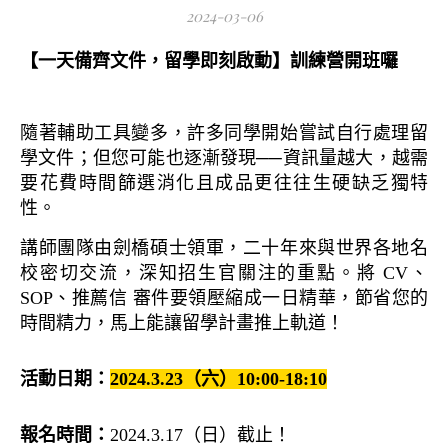
2024-03-06
【一天備齊文件，留學即刻啟動】訓練營開班囉
隨著輔助工具變多，許多同學開始嘗試自行處理留
學文件；但您可能也逐漸發現──資訊量越大，越需
要花費時間篩選消化且成品更往往生硬缺乏獨特
性。
講師團隊由劍橋碩士領軍，二十年來與世界各地名
校密切交流，深知招生官關注的重點。將 CV、
SOP、推薦信 審件要領壓縮成一日精華，節省您的
時間精力，馬上能讓留學計畫推上軌道！
活動日期：
2024.3.23（六）10:00-18:10
報名時間：
2024.3.17（日）截止！