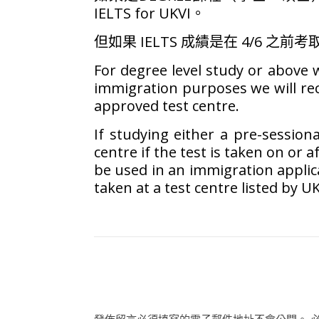
IELTS for UKVI。
但如果 IELTS 成績是在 4/6 之
For degree level study or above w
immigration purposes we will rec
approved test centre.
If studying either a pre-session
centre if the test is taken on or a
be used in an immigration appli
taken at a test centre listed by U