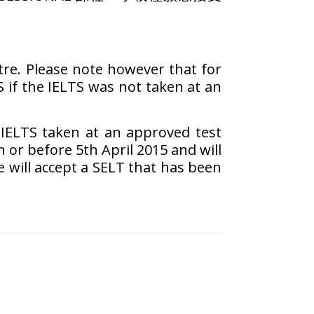
ntre. Please note however that for
 if the IELTS was not taken at an
n IELTS taken at an approved test
on or before 5th April 2015 and will
will accept a SELT that has been