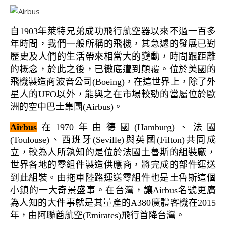
自1903年萊特兄弟成功飛行航空器以來不過一百多
年時間，我們一般所稱的飛機，其急遽的發展已對
歷史及人們的生活帶來相當大的變動，時間跟距離
的概念，於此之後，已徹底遭到顛覆。位於美國的
飛機製造商波音公司(Boeing)，在這世界上，除了外
星人的UFO以外，能與之在市場較勁的當屬位於歐
洲的空中巴士集團(Airbus)。
Airbus
在1970年由德國(Hamburg)、法國
(Toulouse)、西班牙(Seville)與英國(Filton)共同成
立，較為人所孰知的是位於法國土魯斯的組裝廠，
世界各地的零組件製造供應商，將完成的部件運送
到此組裝。由拖車陸路運送零組件也是土魯斯這個
小鎮的一大奇景盛事。在台灣，讓Airbus名號更廣
為人知的大件事就是其量產的A380廣體客機在2015
年，由阿聯酋航空(Emirates)飛行首降台灣。