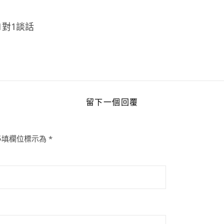
始1對1談話
留下一個回覆
必填欄位標示為
*