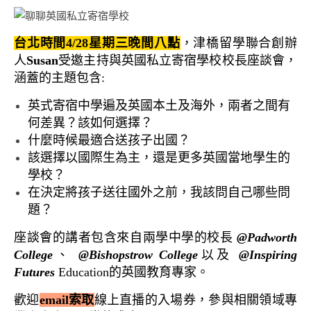
台北時間4/28星期三晚間八點
，津橋留學聯合創辦
人
Susan
受邀主持與英國私立寄宿學校校長座談會，
涵蓋的主題包含:
英式寄宿中學遍及英國本土及海外，兩者之間有
何差異？該如何選擇？
什麼時候最適合送孩子出國？
該選擇以國際生為主，還是更多英國當地學生的
學校？
在決定將孩子送往國外之前，我該問自己哪些問
題？
座談會的講者包含來自兩學中學的校長
@Padworth
College
、
@Bishopstrow College
以及
@Inspiring
Futures
Education的英國教育專家。
歡迎
email索取
線上直播的入場券，參與相關領域專