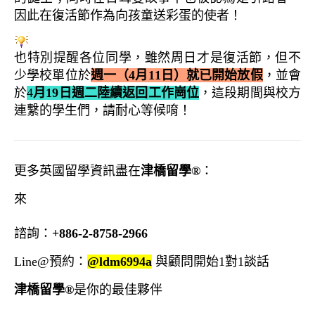
因此在復活節作為向孩童送彩蛋的使者！
也特別提醒各位同學，雖然周日才是復活節，但不
少學校單位於
週一（4月11日）就已開始放假
，並會
於
4
月19日週二陸續返回工作崗位
，這段期間與校方
連繫的學生們，請耐心等候唷！
更多英國留學資訊盡在
津橋留學®
：
來
諮詢：
+886-2-8758-2966
Line@預約：
@ldm6994a
與顧問開始1對1談話
津橋留學®
是你的最佳夥伴