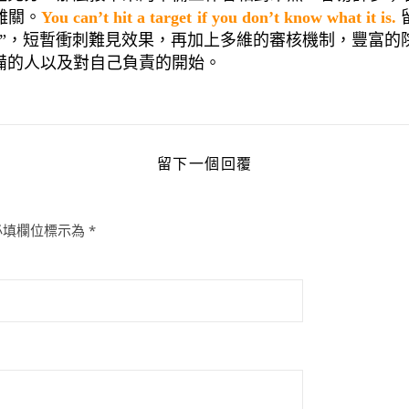
難關。
You can’t hit a target if you don’t know what it is.
身”，短暫衝刺難見效果，再加上多維的審核機制，豐富的
備的人以及對自己負責的開始。
留下一個回覆
必填欄位標示為
*