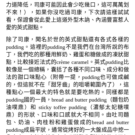
力道降低，司康可能因此會少吃幾口，這可萬萬划
不來！），如果你沒吃過司康，下次請這樣試試
看，保證會從此愛上這道外型木訥、內涵豐富惹人
愛的英式甜點。
除了司康，聞名於世的英式甜點還有各式各樣的
pudding。這裡的pudding不是我們在台灣所說的布
丁，我們吃的那種用鮮奶、雞蛋和糖做成的凍狀甜
點，比較接近法式的crème caramel。英式pudding比
較像是一個總稱，囊括了各種不同口味、成分和做
法的甜口味點心（附帶一提，pudding也可做成鹹
的，但這就不在「甜牙齒」的咀嚼範圍內了），這
種點心一個最大的特色就是要吃熱的。同樣都是
pudding國的一員，bread and butter pudding（麵包奶
油噗鼎）和 sticky toffee pudding（濃郁太妃糖噗
鼎）的形狀、口味和口感就大不相同。由吐司麵
包、奶油、肉桂粉和雞蛋做成的bread and butter
pudding成扁平狀，通常從烤好的一大盤成品中挖一