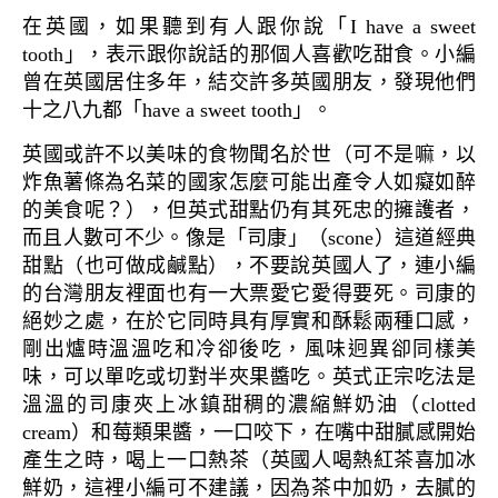
在英國，如果聽到有人跟你說「I have a sweet
tooth」，表示跟你說話的那個人喜歡吃甜食。小編
曾在英國居住多年，結交許多英國朋友，發現他們
十之八九都「have a sweet tooth」。
英國或許不以美味的食物聞名於世（可不是嘛，以
炸魚薯條為名菜的國家怎麼可能出產令人如癡如醉
的美食呢？），但英式甜點仍有其死忠的擁護者，
而且人數可不少。像是「司康」（scone）這道經典
甜點（也可做成鹹點），不要說英國人了，連小編
的台灣朋友裡面也有一大票愛它愛得要死。司康的
絕妙之處，在於它同時具有厚實和酥鬆兩種口感，
剛出爐時溫溫吃和冷卻後吃，風味迥異卻同樣美
味，可以單吃或切對半夾果醬吃。英式正宗吃法是
溫溫的司康夾上冰鎮甜稠的濃縮鮮奶油（clotted
cream）和莓類果醬，一口咬下，在嘴中甜膩感開始
產生之時，喝上一口熱茶（英國人喝熱紅茶喜加冰
鮮奶，這裡小編可不建議，因為茶中加奶，去膩的